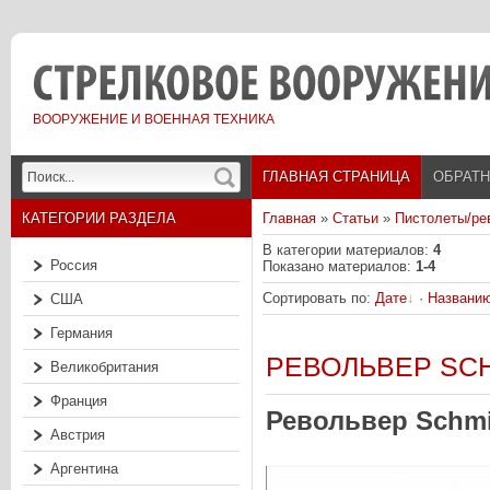
ВООРУЖЕНИЕ И ВОЕННАЯ ТЕХНИКА
ГЛАВНАЯ СТРАНИЦА
ОБРАТН
КАТЕГОРИИ РАЗДЕЛА
Главная
»
Статьи
»
Пистолеты/ре
В категории материалов
:
4
Россия
Показано материалов
:
1-4
Сортировать по
:
Дате
·
Названи
США
Германия
РЕВОЛЬВЕР SCH
Великобритания
Франция
Револьвер Schmi
Австрия
Аргентина