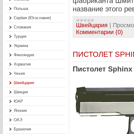
фабриканта Шмита
название этого ре
Польша
Сербия (Югославия)
Швейцария
|
Просмо
Словакия
Комментарии (0)
Турция
Украина
ПИСТОЛЕТ SPHI
Финляндия
Хорватия
Пистолет Sphinx
Чехия
Швейцария
Швеция
ЮАР
Япония
ОАЭ
Бразилия