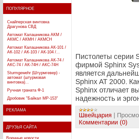
ПОПУЛЯРНОЕ
Снайперская винтовка
Драгунова СВД
Автомат Калашникова АКМ /
АКМС / АКМН / АКМСН
Автомат Калашникова АК-101 /
АК-102 / АК-103 / АК-104 /...
Пистолеты серии S
Автомат Калашникова АК-74 /
фирмой Sphinx Sys
АКС-74 / АК-74Н / АКС-74Н
является дальней
Sturmgewehr (Штурмгевер) -
автомат (штурмовая
Sphinx AT 2000. К
винтовка)...
Sphinx отличает в
Ручная граната Ф-1
надежность и эрго
Дробовик "Байкал МР-153"
РЕКЛАМА
Швейцария
|
Просмо
Комментарии (0)
ДРУЗЬЯ САЙТА
Военные новости