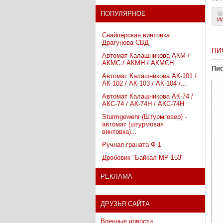
ПОПУЛЯРНОЕ
И
Снайперская винтовка
Драгунова СВД
ПИ
Автомат Калашникова АКМ /
АКМС / АКМН / АКМСН
Пис
Автомат Калашникова АК-101 /
АК-102 / АК-103 / АК-104 /...
Автомат Калашникова АК-74 /
АКС-74 / АК-74Н / АКС-74Н
Sturmgewehr (Штурмгевер) -
автомат (штурмовая
винтовка)...
Ручная граната Ф-1
Дробовик "Байкал МР-153"
РЕКЛАМА
ДРУЗЬЯ САЙТА
Военные новости