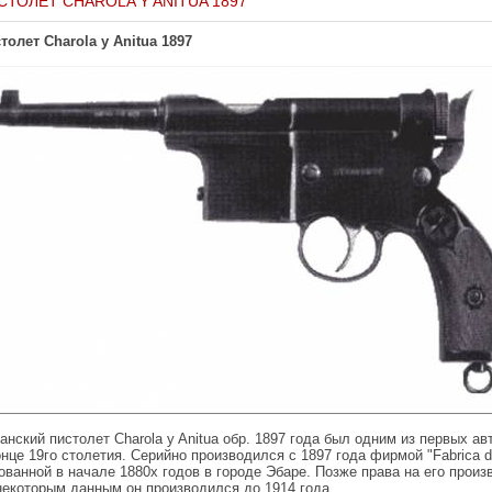
СТОЛЕТ CHAROLA Y ANITUA 1897
толет Charola y Anitua 1897
анский пистолет Charola y Anitua обр. 1897 года был одним из первых а
онце 19го столетия. Серийно производился с 1897 года фирмой "Fabrica de
ованной в начале 1880х годов в городе Эбаре. Позже права на его прои
некоторым данным он производился до 1914 года.