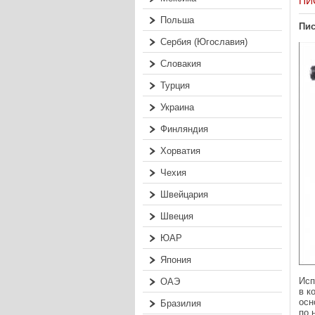
ПИ
Польша
Пис
Сербия (Югославия)
Словакия
Турция
Украина
Финляндия
Хорватия
Чехия
Швейцария
Швеция
ЮАР
Япония
Исп
ОАЭ
в к
осн
Бразилия
по 