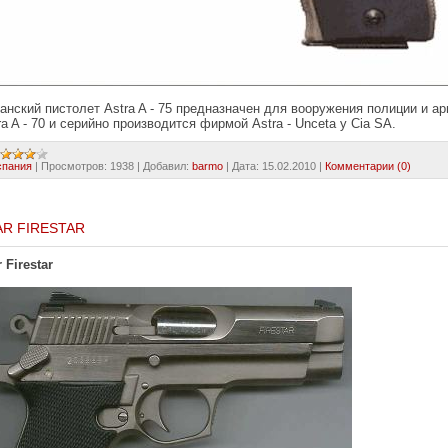
анский пистолет Astra A - 75 предназначен для вооружения полиции и ар
ra A - 70 и серийно производится фирмой Astra - Unceta y Cia SA.
спания
|
Просмотров:
1938
|
Добавил:
barmo
|
Дата:
15.02.2010
|
Комментарии (0)
AR FIRESTAR
r Firestar