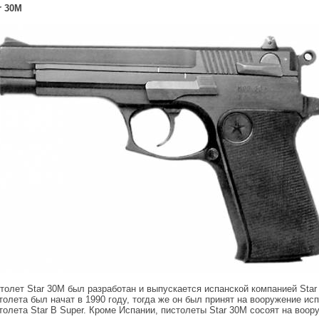
r 30M
толет Star 30M был разработан и выпускается испанской компанией Star 
толета был начат в 1990 году, тогда же он был принят на вооружение ис
толета Star B Super. Кроме Испании, пистолеты Star 30M сосоят на воор