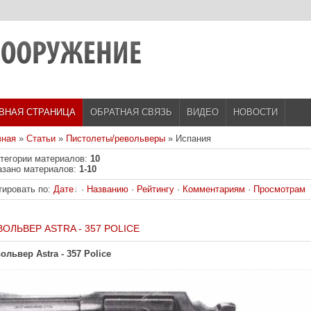
ВНАЯ СТРАНИЦА
ОБРАТНАЯ СВЯЗЬ
ВИДЕО
НОВОСТИ
вная
»
Статьи
»
Пистолеты/револьверы
» Испания
атегории материалов
:
10
азано материалов
:
1-10
тировать по
:
Дате
·
Названию
·
Рейтингу
·
Комментариям
·
Просмотрам
ВОЛЬВЕР ASTRA - 357 POLICE
ольвер Astra - 357 Police