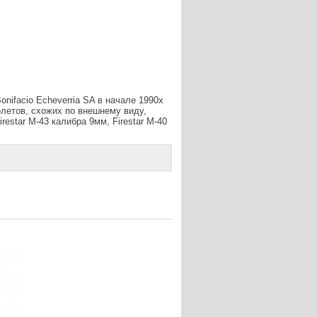
nifacio Echeverria SA в начале 1990х
олетов, схожих по внешнему виду,
estar М-43 калибра 9мм, Firestar М-40