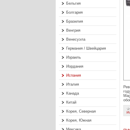
Бельгия
Болгария
Бразилия
Венгрия
Венесуэла
Германия / Швейцария
Израиль
Иордания
Испания
Италия
Рев
год
Канада
Mag
обо
Китай
Корея, Северная
И
Корея, Южная
Мексика