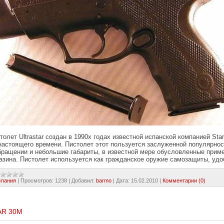
толет Ultrastar создан в 1990х годах известной испанской компанией Star
настоящего времени. Пистолет этот пользуется заслуженной популярно
бращении и небольшие габариты, в известной мере обусловленные прим
азина. Пистолет используется как гражданское оружие самозащиты, удо
спания
|
Просмотров:
1238
|
Добавил:
barmo
|
Дата:
15.02.2010
|
Комментарии (0)
AR 30M