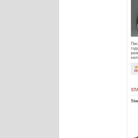
Пис
год
раз
кал
И
ST
Sta