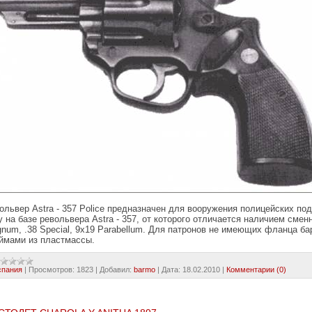
ольвер Astra - 357 Police предназначен для вооружения полицейских по
у на базе револьвера Astra - 357, от которого отличается наличием сме
num, .38 Special, 9х19 Parabellum. Для патронов не имеющих фланца б
ймами из пластмассы.
спания
|
Просмотров:
1823
|
Добавил:
barmo
|
Дата:
18.02.2010
|
Комментарии (0)