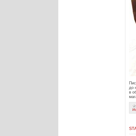
Пис
до 
в о
маг
И
ST