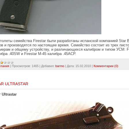
толеты семейства Firestar были разработаны испанской компанией Star Bo
ов и производятся по настоящее время. Семейство состоит из трех пист
мерам и общему устройству, и различающихся калибром и типом УСМ: Fir
ибра .40SW и Firestar М-45 калибра .45АСР.
спания
|
Просмотров:
1465
|
Добавил:
barmo
|
Дата:
15.02.2010
|
Комментарии (0)
AR ULTRASTAR
r Ultrastar