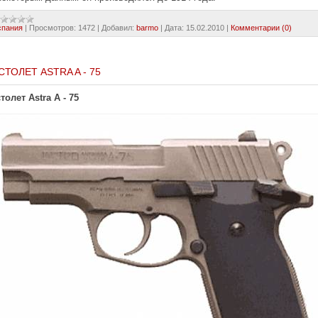
спания
|
Просмотров:
1472
|
Добавил:
barmo
|
Дата:
15.02.2010
|
Комментарии (0)
СТОЛЕТ ASTRA A - 75
толет Astra A - 75