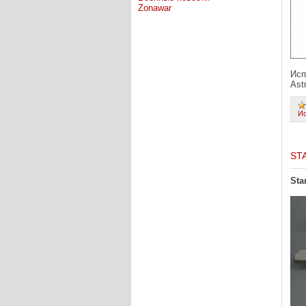
Zonawar
Исп
Ast
И
ST
Sta