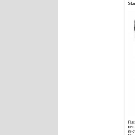
Sta
Пис
пис
пис