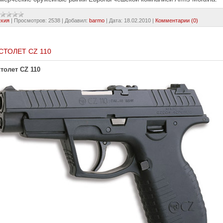
ехия
|
Просмотров:
2538
|
Добавил:
barmo
|
Дата:
18.02.2010
|
Комментарии (0)
СТОЛЕТ CZ 110
толет CZ 110