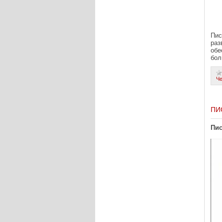
Пис
раз
обе
бол
Ч
ПИ
Пис