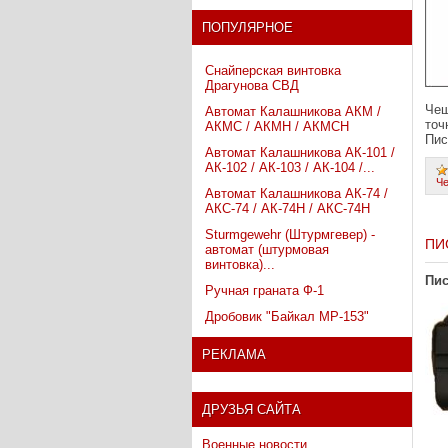
ПОПУЛЯРНОЕ
Снайперская винтовка
Драгунова СВД
Чеш
Автомат Калашникова АКМ /
точ
АКМС / АКМН / АКМСН
Пис
Автомат Калашникова АК-101 /
АК-102 / АК-103 / АК-104 /...
Ч
Автомат Калашникова АК-74 /
АКС-74 / АК-74Н / АКС-74Н
Sturmgewehr (Штурмгевер) -
ПИ
автомат (штурмовая
винтовка)...
Пис
Ручная граната Ф-1
Дробовик "Байкал МР-153"
РЕКЛАМА
ДРУЗЬЯ САЙТА
Военные новости