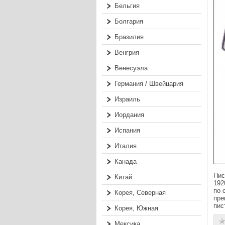
Бельгия
Болгария
Бразилия
Венгрия
Венесуэла
Германия / Швейцария
Израиль
Иордания
Испания
Италия
Канада
Пис
Китай
192
по 
Корея, Северная
пре
пис
Корея, Южная
Мексика