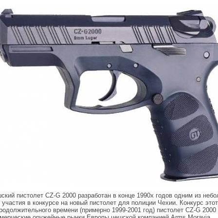
ский пистолет CZ-G 2000 разработан в конце 1990х годов одним из не
 участия в конкурсе на новый пистолет для полиции Чехии. Конкурс этот
родолжительного времени (примерно 1999-2001 год) пистолет CZ-G 2000
мерческие оружейные рынки Европы чешской компанией Arms Moravia.