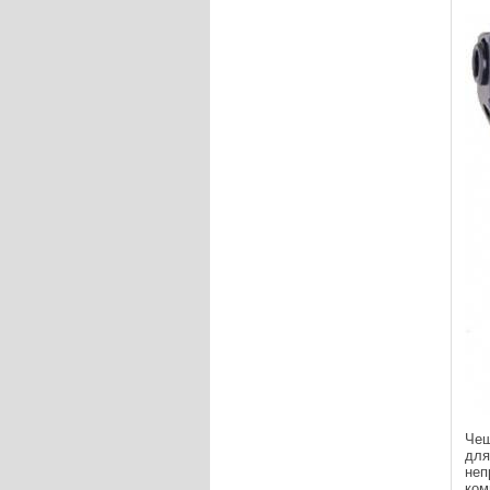
Чеш
для
неп
ком