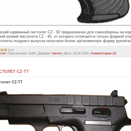
ский карманный пистолет CZ - 92 предназначен для самообороны на кор
ной копией пистолета CZ - 45, от которого отличается только формой пл
толеты позднего выпуска получили более эргономичную форму рукоятки
ехия
|
Просмотров:
5189
|
Добавил:
barmo
|
Дата:
18.02.2010
|
Комментарии (0)
СТОЛЕТ CZ-TT
толет CZ-TT