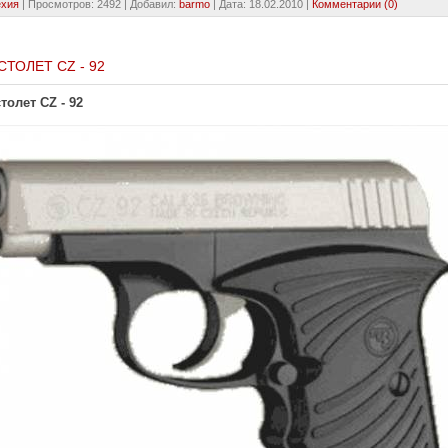
ехия
|
Просмотров:
2492
|
Добавил:
barmo
|
Дата:
18.02.2010
|
Комментарии (0)
СТОЛЕТ CZ - 92
толет CZ - 92