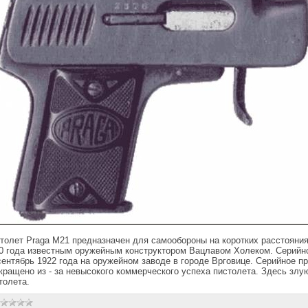
толет Praga M21 предназначен для самообороны на коротких расстояния
0 года известным оружейным конструктором Вацлавом Холеком. Серийно
сентябрь 1922 года на оружейном заводе в городе Врговице. Серийное п
кращено из - за невысокого коммерческого успеха пистолета. Здесь зл
толета.