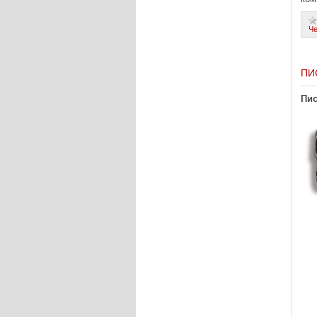
Ч
ПИ
Пис