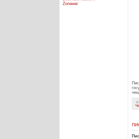
Zonawar
Пис
гос
чеш
Ч
ПИ
Пис