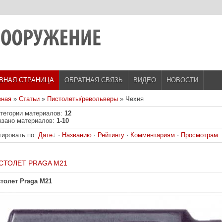
ВНАЯ СТРАНИЦА
ОБРАТНАЯ СВЯЗЬ
ВИДЕО
НОВОСТИ
вная
»
Статьи
»
Пистолеты/револьверы
» Чехия
атегории материалов
:
12
азано материалов
:
1-10
тировать по
:
Дате
·
Названию
·
Рейтингу
·
Комментариям
·
Просмотрам
СТОЛЕТ PRAGA M21
толет Praga M21