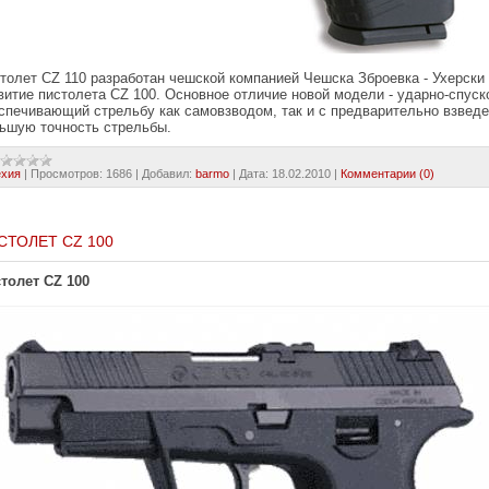
толет CZ 110 разработан чешской компанией Чешска Зброевка - Ухерски 
витие пистолета CZ 100. Основное отличие новой модели - ударно-спуск
спечивающий стрельбу как самовзводом, так и с предварительно взведе
ьшую точность стрельбы.
ехия
|
Просмотров:
1686
|
Добавил:
barmo
|
Дата:
18.02.2010
|
Комментарии (0)
СТОЛЕТ CZ 100
толет CZ 100