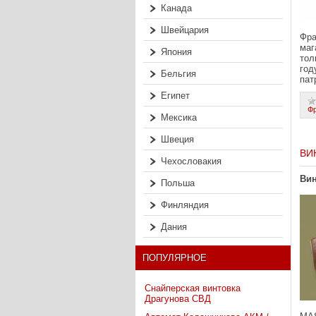
Канада
Швейцария
Фра
маг
Япония
тол
год
Бельгия
пат
Египет
Ф
Мексика
Швеция
ВИ
Чехословакия
Вин
Польша
Финляндия
Дания
ПОПУЛЯРНОЕ
Снайперская винтовка
Драгунова СВД