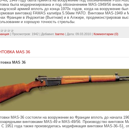
S-49
,
1949 году была принята на вооружение под обозначением Fusil Aut
товка была модернизирована и под обозначением MAS-1949/56 вновь пр
нцузской армией вплоть до конца 1970х годов, когда на вооружение бы
урмовая винтовка) FAMAS калибра 5.56мм НАТО. Винтовки MAS-1949 и 
нах Франции в Индокитае (Вьетнам) и в Алжире, продемонстрировав выс
ользовании и хорошую точность стрельбы.
ранция
|
Просмотров:
1942
|
Добавил:
barmo
|
Дата:
09.03.2010
|
Комментарии (0)
НТОВКА MAS 36
товка MAS 36
товки MAS-36 состояли на вооружении во Франции вплоть до начала 196
озарядными винтовками MAS-49 и MAS-49/56. Производство винтовок M
. С 1951 года также производилась модификация винтовки MAS-36–51, 