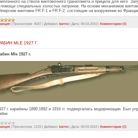
репленного на стволе винтовочного гранатомета и прицела для него. За
 помощи специальных холостых патронов. На основе механизмов винто
йперские винтовки FR F-1 и FR F-2, состоящие на вооружении во Франции
ранция
|
Просмотров:
4037
|
Добавил:
barmo
|
Дата:
09.03.2010
|
Комментарии (0)
РАБИН МLE 1927 Г.
абин Мle 1927 г.
927 г. карабины 1890,1892 и 1916 гг. подвергались модернизации. Был 
абки.
ранция
|
Просмотров:
1233
|
Добавил:
barmo
|
Дата:
09.03.2010
|
Комментарии (0)