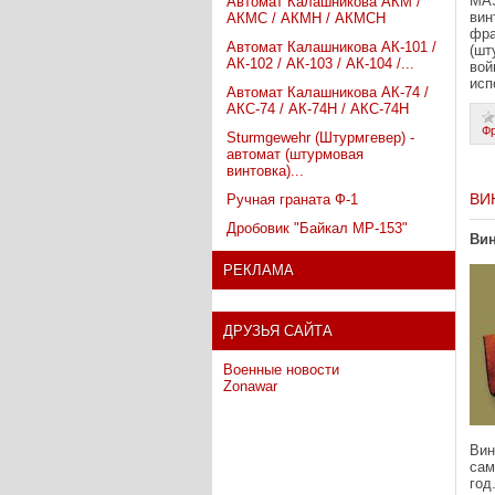
MA
Автомат Калашникова АКМ /
вин
АКМС / АКМН / АКМСН
фра
Автомат Калашникова АК-101 /
(шт
АК-102 / АК-103 / АК-104 /...
вой
исп
Автомат Калашникова АК-74 /
АКС-74 / АК-74Н / АКС-74Н
Ф
Sturmgewehr (Штурмгевер) -
автомат (штурмовая
винтовка)...
ВИ
Ручная граната Ф-1
Дробовик "Байкал МР-153"
Вин
РЕКЛАМА
ДРУЗЬЯ САЙТА
Военные новости
Zonawar
Вин
сам
год