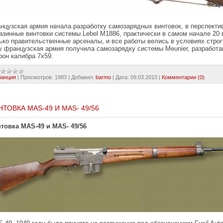
нцузская армия начала разработку самозарядных винтовок, в перспект
азинные винтовки системы Lebel M1886, практически в самом начале 20
ько правительственные арсеналы, и все работы велись в условиях строг
у французская армия получила самозарядку системы Meunier, разработ
рон калибра 7х59.
ранция
|
Просмотров:
1983
|
Добавил:
barmo
|
Дата:
09.03.2010
|
Комментарии (0)
НТОВКА MAS-49 И MAS- 49/56
товка MAS-49 и MAS- 49/56