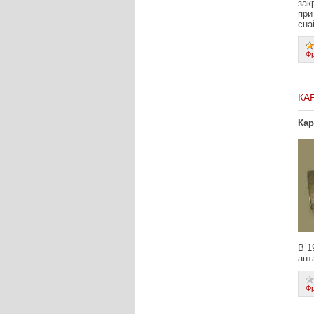
зак
при
сна
Ф
КА
Кар
В 1
ант
Ф