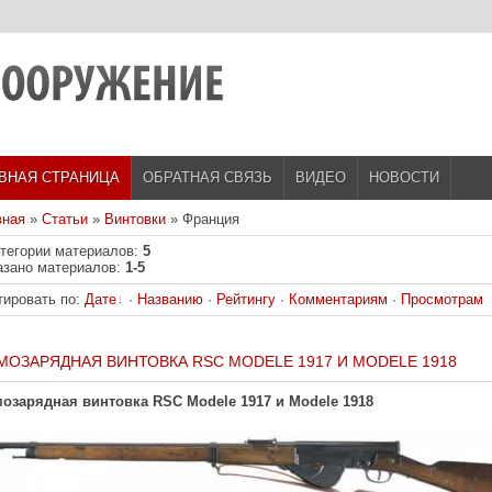
ВНАЯ СТРАНИЦА
ОБРАТНАЯ СВЯЗЬ
ВИДЕО
НОВОСТИ
вная
»
Статьи
»
Винтовки
» Франция
атегории материалов
:
5
азано материалов
:
1-5
тировать по
:
Дате
·
Названию
·
Рейтингу
·
Комментариям
·
Просмотрам
МОЗАРЯДНАЯ ВИНТОВКА RSC MODELE 1917 И MODELE 1918
озарядная винтовка RSC Modele 1917 и Modele 1918