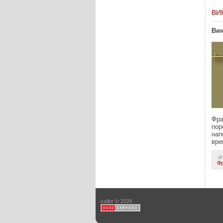
ВИ
Вин
Фра
пор
нап
вре
Ф
calibr © 2026