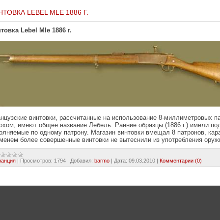
НТОВКА LEBEL МLE 1886 Г.
товка Lebel Мle 1886 г.
нцузские винтовки, рассчитанные на использование 8-миллиметровых 
охом, имеют общее название Лебель. Ранние образцы (1886 г.) имели п
олняемые по одному патрону. Магазин винтовки вмещал 8 патронов, кар
менем более совершенные винтовки не вытеснили из употребления оруж
ранция
|
Просмотров:
1794
|
Добавил:
barmo
|
Дата:
09.03.2010
|
Комментарии (0)