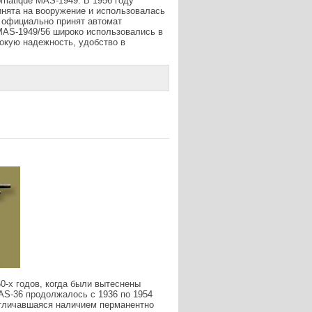
omatique MAS-1949. В 1956 году
инята на вооружение и использовалась
л официально принят автомат
MAS-1949/56 широко использовались в
окую надежность, удобство в
0-х годов, когда были вытеснены
AS-36 продолжалось с 1936 по 1954
отличавшаяся наличием перманентно