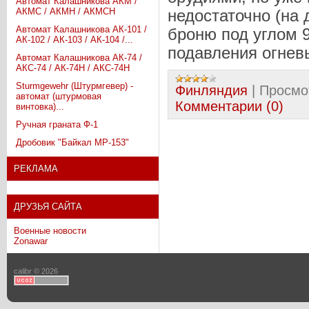
Автомат Калашникова АКМ /
АКМС / АКМН / АКМСН
недостаточно (на
Автомат Калашникова АК-101 /
броню под углом 9
АК-102 / АК-103 / АК-104 /...
подавления огнев
Автомат Калашникова АК-74 /
АКС-74 / АК-74Н / АКС-74Н
Sturmgewehr (Штурмгевер) -
Финляндия
|
Просмо
автомат (штурмовая
Комментарии (0)
винтовка)...
Ручная граната Ф-1
Дробовик "Байкал МР-153"
РЕКЛАМА
ДРУЗЬЯ САЙТА
Военные новости
Zonawar
calibr © 2026