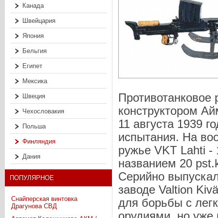
Канада
Швейцария
Япония
Бельгия
Египет
Мексика
Противотанковое 
Швеция
конструктором Ай
Чехословакия
11 августа 1939 г
Польша
испытания. На во
Финляндия
ружье VKT Lahti -
Дания
названием 20 pst.ki
Серийно выпускал
ПОПУЛЯРНОЕ
заводе Valtion Ki
Снайперская винтовка
для борьбы с лег
Драгунова СВД
орудиями, но уже 