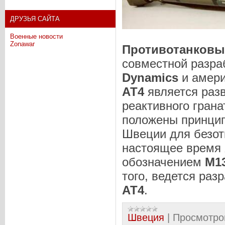
ДРУЗЬЯ САЙТА
Военные новости
Zonawar
Противотанковы
совместной разра
Dynamics
и амери
АТ4
является раз
реактивного гран
положены принцип
Швеции для безот
настоящее время
обозначением
М1
того, ведется ра
АТ4
.
Швеция
|
Просмотро