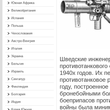
Южная Африка
Великобритания
Испания
Польша
Чехословакия
Австро-Венгрия
Италия
Украина
Шведские инженер
Бельгия
противотанкового
1940х годов. Их п
Израиль
противотанковое 
Сингапур
году, построенное
Финляндия
бронебойными бо
Болгария
боеприпасов прот
Индия
войны была миним
Корея Южная