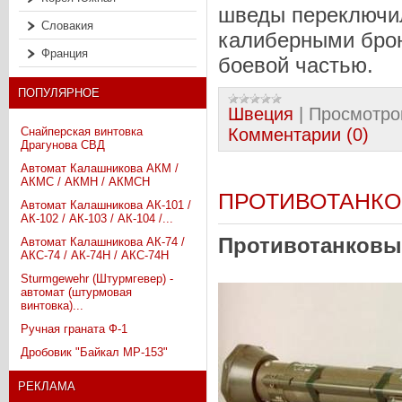
шведы переключил
Словакия
калиберными бро
Франция
боевой частью.
ПОПУЛЯРНОЕ
Швеция
|
Просмотро
Комментарии (0)
Снайперская винтовка
Драгунова СВД
Автомат Калашникова АКМ /
АКМС / АКМН / АКМСН
ПРОТИВОТАНКОВ
Автомат Калашникова АК-101 /
АК-102 / АК-103 / АК-104 /...
Противотанковый
Автомат Калашникова АК-74 /
АКС-74 / АК-74Н / АКС-74Н
Sturmgewehr (Штурмгевер) -
автомат (штурмовая
винтовка)...
Ручная граната Ф-1
Дробовик "Байкал МР-153"
РЕКЛАМА