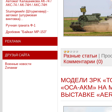
Автомат Калашникова АК-74 /
АКС-74 / АК-74Н / АКС-74Н
Sturmgewehr (Штурмгевер) -
автомат (штурмовая
винтовка)...
Ручная граната Ф-1
Дробовик "Байкал МР-153"
РЕКЛАМА
Разные статьи
|
Про
ДРУЗЬЯ САЙТА
Комментарии (0)
Военные новости
Zonawar
МОДЕЛИ ЗРК «ТО
«ОСА-АКМ» НА
ВЫСТАВКЕ «AERO