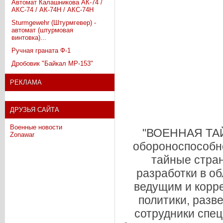
Автомат Калашникова АК-74 /
АКС-74 / АК-74Н / АКС-74Н
Sturmgewehr (Штурмгевер) -
автомат (штурмовая
винтовка)...
Ручная граната Ф-1
Дробовик "Байкал МР-153"
РЕКЛАМА
ДРУЗЬЯ САЙТА
Военные новости
"ВОЕННАЯ ТАЙН
Zonawar
обороноспособно
тайные стра
разработки в о
ведущим и корр
политики, разв
сотрудники спец