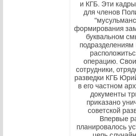
и КГБ. Эти кадр
для членов Пол
"мусульманс
формирования зама
буквальном см
подразделениям 
расположитьс
операцию. Свои
сотрудники, отряд
разведки КГБ Юри
в его частном ар
документы тр
приказано уни
советской раз
Впервые ра
планировалось уст
цепь случай